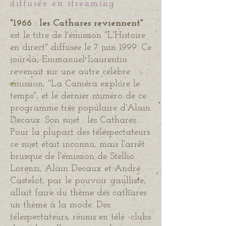
diffusée en streaming
"1966 : les Cathares reviennent"
est le titre de l'émission "L'Histoire
en direct" diffusée le 7 juin 1999. Ce
jour-là, Emmanuel Laurentin
revenait sur une autre célèbre
émission, "La Caméra explore le
temps", et le dernier numéro de ce
programme très populaire d'Alain
Decaux. Son sujet : les Cathares.
Pour la plupart des téléspectateurs
ce sujet était inconnu, mais l'arrêt
brusque de l'émission de Stellio
Lorenzi, Alain Decaux et André
Castelot, par le pouvoir gaulliste,
allait faire du thème des cathares
un thème à la mode. Des
téléspectateurs, réunis en télé -clubs