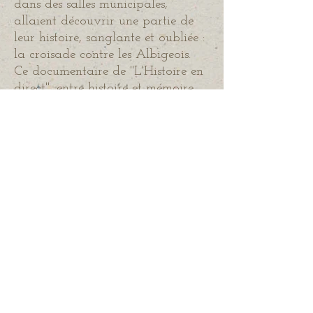
dans des salles municipales,
allaient découvrir une partie de
leur histoire, sanglante et oubliée :
la croisade contre les Albigeois.
Ce documentaire de "L'Histoire en
direct", entre histoire et mémoire,
va tenter de comprendre comment
le mythe cathare s'est reconstruit
dans les années 60 à la suite de
l'émission "La Caméra explore le
temps".
Production : Emmanuel Laurentin
Avec Alain Decaux, Michèle
O'Glor, Michel Roquebert, Anne
Brenon, Henri Gougaud, Guy
Vassal et Claude Marti
Réalisation : Christine Robert
L'Histoire en direct - 1966 : les